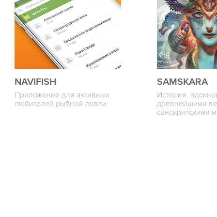
NAVIFISH
SAMSKARA
Приложение для активных
История, вдохн
любителей рыбной ловли
древнейшими ве
санскритскими 