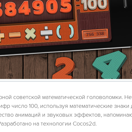
рной советской математической головоломки. Н
фр число 100, используя математические знаки 
ество анимаций и звуковых эффектов, напомина
Разработано на технологии Cocos2d.