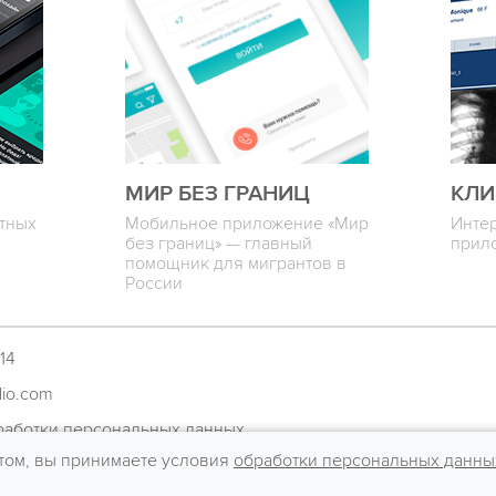
МИР БЕЗ ГРАНИЦ
КЛИ
итных
Мобильное приложение «Мир
Инте
без границ» — главный
прил
помощник для мигрантов в
России
14
dio.com
работки персональных данных
том, вы принимаете условия
обработки персональных данны