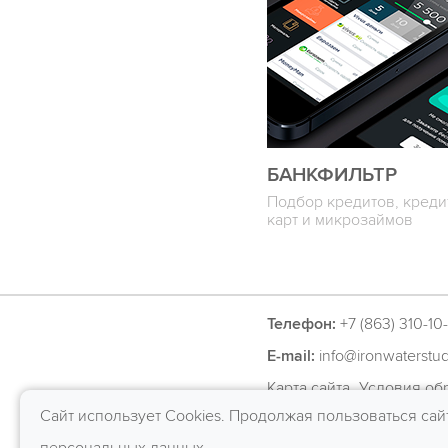
БАНКФИЛЬТР
Подбор кредитов, кред
карт и микрозаймов
Телефон:
+7 (863) 310-10-
E-mail:
info@ironwaterstu
Карта сайта
Условия об
Сайт использует Cookies. Продолжая пользоваться сай
RU
EN