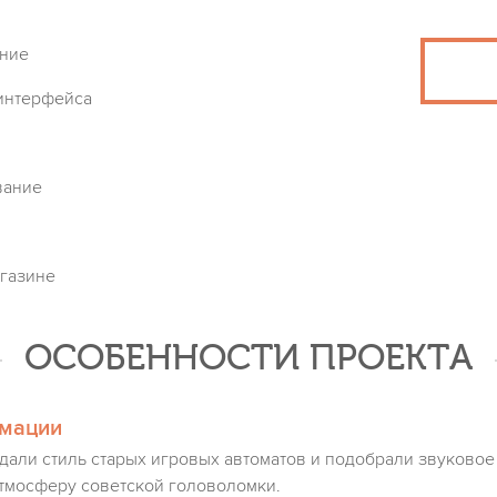
ание
интерфейса
вание
газине
ОСОБЕННОСТИ ПРОЕКТА
имации
али стиль старых игровых автоматов и подобрали звуково
тмосферу советской головоломки.