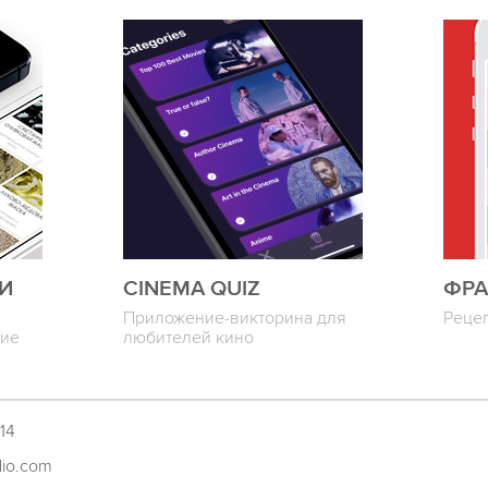
И
CINEMA QUIZ
ФРА
Приложение-викторина для
Реце
шие
любителей кино
14
dio.com