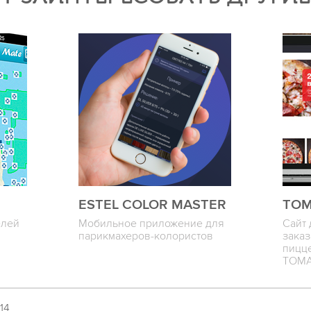
ESTEL COLOR MASTER
ТОМ
елей
Мобильное приложение для
Сайт 
парикмахеров-колористов
заказ
пицц
ТОМ
14