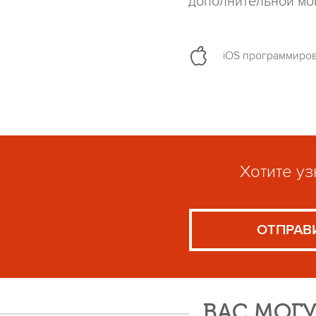
дополнительной мо
iOS программиро
Хотите уз
ОТПРАВ
ВАС МОГУ