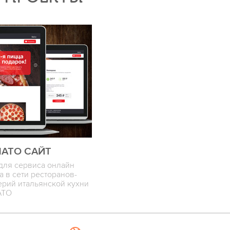
АТО CАЙТ
для сервиса онлайн
а в сети ресторанов-
ерий итальянской кухни
АТО