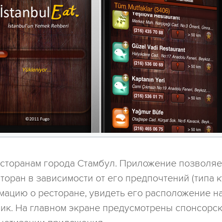
есторанам города Стамбул. Приложение позволя
торан в зависимости от его предпочтений (типа 
ацию о ресторане, увидеть его расположение на
ик. На главном экране предусмотрены спонсорск