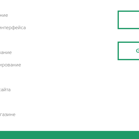
ание
интерфейса
вание
мирование
сайта
газине