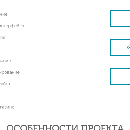
ание
интерфейса
ипа
вание
мирование
сайта
газине
ОСОБЕННОСТИ ПРОЕКТА