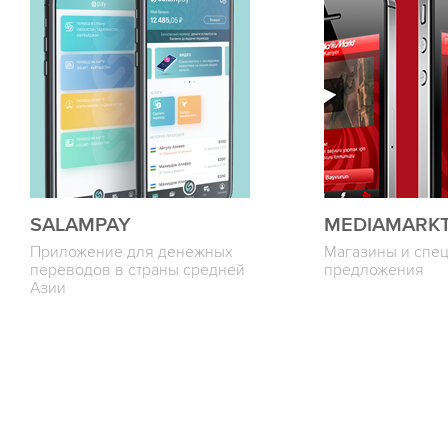
SALAMPAY
MEDIAMARK
Приложение для денежных
Магазины и спе
переводов в страны средней
предложения
Азии