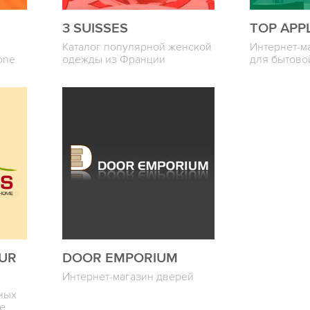
3 SUISSES
TOP APP
Каталог популярной женской
Интернет-м
one
одежды из Франции
для бытово
OUR
DOOR EMPORIUM
Интернет-магазин дверей
ных
ке