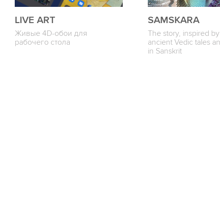
LIVE ART
SAMSKARA
Живые 4D-обои для
The story, inspired by
рабочего стола
ancient Vedic tales a
in Sanskrit